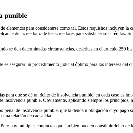
ia punible
ie de elementos para considerarse como tal. Estos requisitos incluyen la
 alcance del acreedor o de los acreedores para satisfacer sus créditos. S
do se den determinadas circunstancias, descritas en el artículo 259 bis
e es asegurar un procedimiento judicial óptimo para los intereses del c
as para que se dé un delito de insolvencia punible, en cada caso es im
de insolvencia punible. Obviamente, aplicando siempre los principios, 
po penal de insolvencia punible, que la deuda u obligación cuyo pago se
r una relación de causalidad.
. Pero hay múltiples conductas que también pueden constituir delito de 