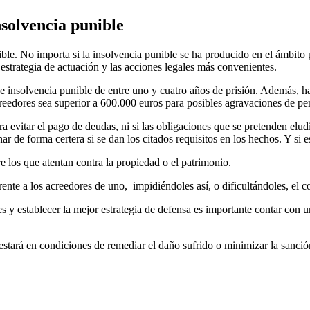
nsolvencia punible
nible. No importa si la insolvencia punible se ha producido en el ámbi
trategia de actuación y las acciones legales más convenientes.
 insolvencia punible de entre uno y cuatro años de prisión. Además, hay
creedores sea superior a 600.000 euros para posibles agravaciones de pe
ra evitar el pago de deudas, ni si las obligaciones que se pretenden elud
de forma certera si se dan los citados requisitos en los hechos. Y si es
 los que atentan contra la propiedad o el patrimonio.
rente a los acreedores de uno, impidiéndoles así, o dificultándoles, el c
les y establecer la mejor estrategia de defensa es importante contar con
 estará en condiciones de remediar el daño sufrido o minimizar la sanci