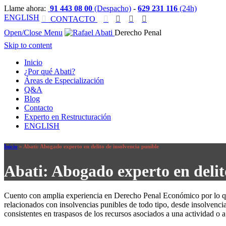
Llame ahora:
91 443 08 00
(Despacho)
-
629 231 116
(24h)
ENGLISH

CONTACTO




Open/Close Menu
Derecho Penal
Skip to content
Inicio
¿Por qué Abati?
Áreas de Especialización
Q&A
Blog
Contacto
Experto en Restructuración
ENGLISH
Inicio
»
Abati: Abogado experto en delito de insolvencia punible
Abati: Abogado experto en delit
Cuento con amplia experiencia en Derecho Penal Económico por lo que
relacionados con insolvencias punibles de todo tipo, desde insolvencia
consistentes en traspasos de los recursos asociados a una actividad o 