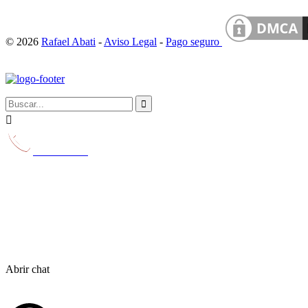
© 2026
Rafael Abati
-
Aviso Legal
-
Pago seguro


629 231 116
Abrir chat