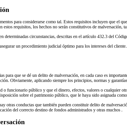
ción
ementos para considerarse como tal. Estos requisitos incluyen que el qu
n estos requisitos, los hechos no serán constitutivos de malversación, 
 determinadas circunstancias, descritas en el artículo 432.3 del Códig
segurar un procedimiento judicial óptimo para los intereses del cliente
as para que se dé un delito de malversación, en cada caso es important
ción. Obviamente, aplicando siempre los principios, normas y garantía
ad o funcionario público y que el dinero, efectos, valores o cualquier o
disposición sobre el patrimonio público, que le haya sido asignada com
hay otras conductas que también pueden constituir delito de malversaci
ificación del correcto destino de fondos administrados y otras muchos .
versación