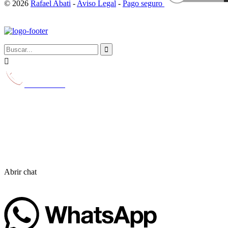
© 2026
Rafael Abati
-
Aviso Legal
-
Pago seguro


629 231 116
Abrir chat