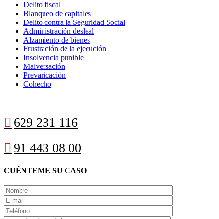
Delito fiscal
Blanqueo de capitales
Delito contra la Seguridad Social
Administración desleal
Alzamiento de bienes
Frustración de la ejecución
Insolvencia punible
Malversación
Prevaricación
Cohecho

629 231 116

91 443 08 00
CUÉNTEME SU CASO