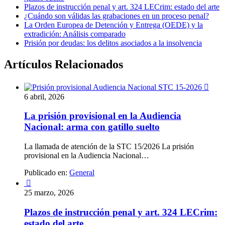
Plazos de instrucción penal y art. 324 LECrim: estado del arte
¿Cuándo son válidas las grabaciones en un proceso penal?
La Orden Europea de Detención y Entrega (OEDE) y la
extradición: Análisis comparado
Prisión por deudas: los delitos asociados a la insolvencia
Artículos Relacionados

6 abril, 2026
La prisión provisional en la Audiencia
Nacional: arma con gatillo suelto
La llamada de atención de la STC 15/2026 La prisión
provisional en la Audiencia Nacional…
Publicado en:
General

25 marzo, 2026
Plazos de instrucción penal y art. 324 LECrim:
estado del arte