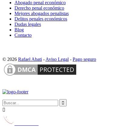
Abogado penal económico
Derecho penal económico
Mejores abogados penalistas
Delitos penales económicos
Dudas legales
Blog
Contacto
© 2026
Rafael Abati
-
Aviso Legal
-
Pago seguro


629 231 116