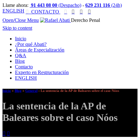
Llame ahora:
91 443 08 00
(Despacho)
-
629 231 116
(24h)
ENGLISH

CONTACTO




Open/Close Menu
Derecho Penal
Skip to content
Inicio
¿Por qué Abati?
Áreas de Especialización
Q&A
Blog
Contacto
Experto en Restructuración
ENGLISH
Inicio
»
Blog
»
General
:
La sentencia de la AP de Baleares sobre el caso Nóos
La sentencia de la AP de
Baleares sobre el caso Nóos

