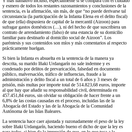
Y más llamativo incluso, especialmente si se compara con el cuidado
y esmero de todos los restantes razonamientos y conclusiones de la
sentencia, es la afirmación, sin más, de que “no puede derivarse tal
circunstancia (la participación de la Infanta Elena en el delito fiscal)
de que (ella) dispusiera de capital de la mercantil (Aizoon) para
sufragar gastos domésticos (…), ni del hecho de que suscribiera un
contrato de arrendamiento (falso) de una estancia de su domicilio
familiar para destinarlo al domicilio social de Aizoon”. Los
paréntesis y sus contenidos son míos y más comentarios al respecto
prácticamente huelgan.
Si bien la Infanta es absuelta en la sentencia de la manera ya
descrita, su marido Iñaki Urdangarín no sale indemne y es
condenado por delitos de prevaricación, falsedad en documento
público, malversación, tráfico de influencias, fraude a la
administración y delito fiscal a un total de 6 años y 3 meses de
prisión, más multas por importe total de 514.823,68 euros, importe
al que hay que añadir su responsabilidad civil, determinada en
457.451,84 euros, sin olvidar su obligación de hacer frente a un
6,8% de las costas causadas en el proceso, incluidas las de la
Abogacía del Estado y las de la Abogacía de la Comunidad
Autónoma de las Islas Baleares.
La sentencia hace caer ajustada y razonadamente el peso de la ley
sobre Iñaki Urdangarín, haciendo bueno el dicho de que la ley es
para todos, si bien da la impresión de que, en lo que toca a la