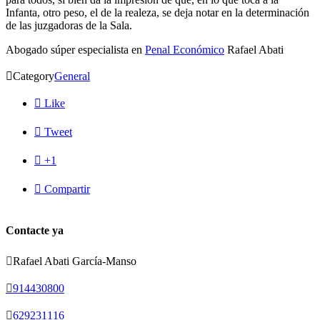
Infanta, otro peso, el de la realeza, se deja notar en la determinación
de las juzgadoras de la Sala.
Abogado súper especialista en
Penal Económico
Rafael Abati

Category
General

Like

Tweet

+1

Compartir
Contacte ya

Rafael Abati García-Manso

914430800

629231116