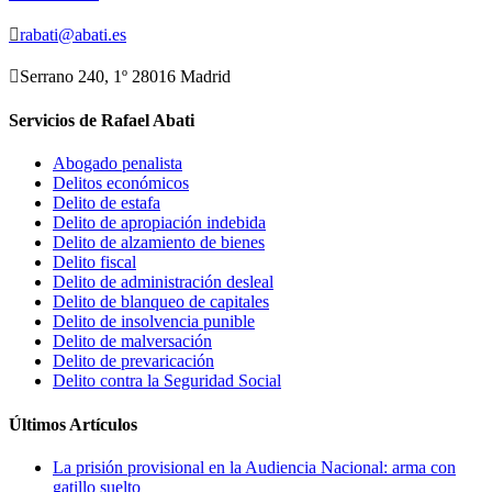

rabati@abati.es

Serrano 240, 1º 28016 Madrid
Servicios de Rafael Abati
Abogado penalista
Delitos económicos
Delito de estafa
Delito de apropiación indebida
Delito de alzamiento de bienes
Delito fiscal
Delito de administración desleal
Delito de blanqueo de capitales
Delito de insolvencia punible
Delito de malversación
Delito de prevaricación
Delito contra la Seguridad Social
Últimos Artículos
La prisión provisional en la Audiencia Nacional: arma con
gatillo suelto