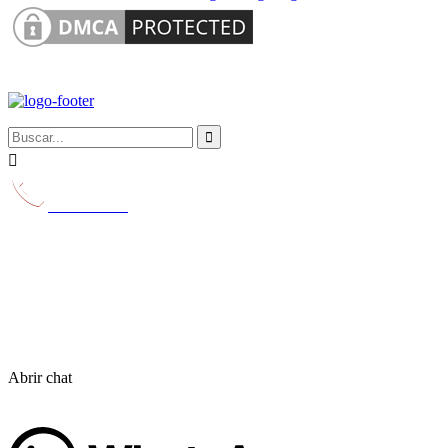


629 231 116
Abrir chat