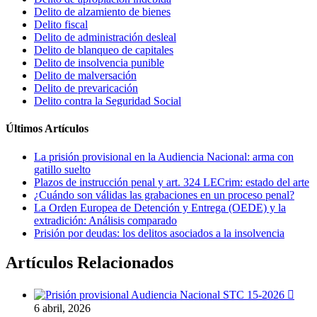
Delito de alzamiento de bienes
Delito fiscal
Delito de administración desleal
Delito de blanqueo de capitales
Delito de insolvencia punible
Delito de malversación
Delito de prevaricación
Delito contra la Seguridad Social
Últimos Artículos
La prisión provisional en la Audiencia Nacional: arma con
gatillo suelto
Plazos de instrucción penal y art. 324 LECrim: estado del arte
¿Cuándo son válidas las grabaciones en un proceso penal?
La Orden Europea de Detención y Entrega (OEDE) y la
extradición: Análisis comparado
Prisión por deudas: los delitos asociados a la insolvencia
Artículos Relacionados

6 abril, 2026