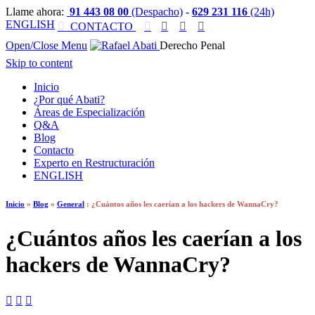
Llame ahora:
91 443 08 00
(Despacho)
-
629 231 116
(24h)
ENGLISH

CONTACTO




Open/Close Menu
Derecho Penal
Skip to content
Inicio
¿Por qué Abati?
Áreas de Especialización
Q&A
Blog
Contacto
Experto en Restructuración
ENGLISH
Inicio
»
Blog
»
General
:
¿Cuántos años les caerían a los hackers de WannaCry?
¿Cuántos años les caerían a los
hackers de WannaCry?


