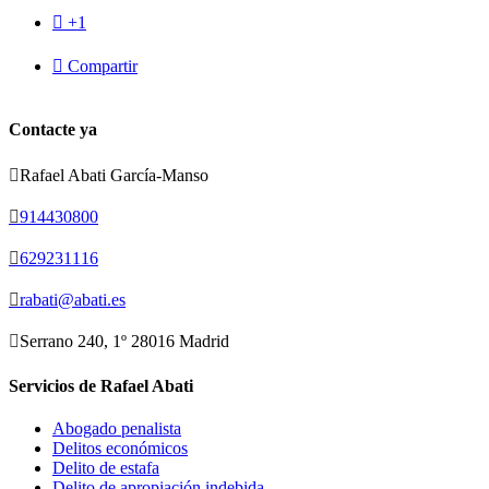

+1

Compartir
Contacte ya

Rafael Abati García-Manso

914430800

629231116

rabati@abati.es

Serrano 240, 1º 28016 Madrid
Servicios de Rafael Abati
Abogado penalista
Delitos económicos
Delito de estafa
Delito de apropiación indebida