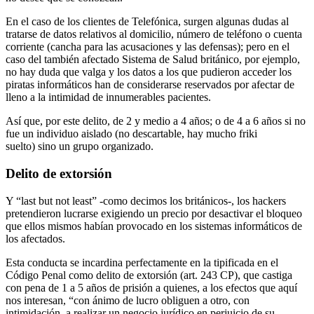
En el caso de los clientes de Telefónica, surgen algunas dudas al
tratarse de datos relativos al domicilio, número de teléfono o cuenta
corriente (cancha para las acusaciones y las defensas); pero en el
caso del también afectado Sistema de Salud británico, por ejemplo,
no hay duda que valga y los datos a los que pudieron acceder los
piratas informáticos han de considerarse reservados por afectar de
lleno a la intimidad de innumerables pacientes.
Así que, por este delito, de 2 y medio a 4 años; o de 4 a 6 años si no
fue un individuo aislado (no descartable, hay mucho friki
suelto) sino un grupo organizado.
Delito de extorsión
Y “last but not least” -como decimos los británicos-, los hackers
pretendieron lucrarse exigiendo un precio por desactivar el bloqueo
que ellos mismos habían provocado en los sistemas informáticos de
los afectados.
Esta conducta se incardina perfectamente en la tipificada en el
Código Penal como delito de extorsión (art. 243 CP), que castiga
con pena de 1 a 5 años de prisión a quienes, a los efectos que aquí
nos interesan, “con ánimo de lucro obliguen a otro, con
intimidación, a realizar un negocio jurídico en perjuicio de su