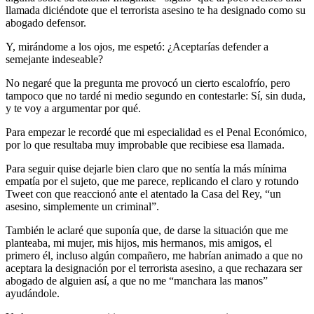
llamada diciéndote que el terrorista asesino te ha designado como su
abogado defensor.
Y, mirándome a los ojos, me espetó: ¿Aceptarías defender a
semejante indeseable?
No negaré que la pregunta me provocó un cierto escalofrío, pero
tampoco que no tardé ni medio segundo en contestarle: Sí, sin duda,
y te voy a argumentar por qué.
Para empezar le recordé que mi especialidad es el Penal Económico,
por lo que resultaba muy improbable que recibiese esa llamada.
Para seguir quise dejarle bien claro que no sentía la más mínima
empatía por el sujeto, que me parece, replicando el claro y rotundo
Tweet con que reaccionó ante el atentado la Casa del Rey, “un
asesino, simplemente un criminal”.
También le aclaré que suponía que, de darse la situación que me
planteaba, mi mujer, mis hijos, mis hermanos, mis amigos, el
primero él, incluso algún compañero, me habrían animado a que no
aceptara la designación por el terrorista asesino, a que rechazara ser
abogado de alguien así, a que no me “manchara las manos”
ayudándole.