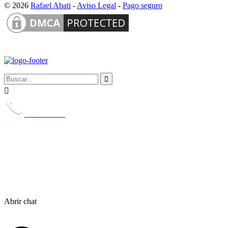
© 2026
Rafael Abati
-
Aviso Legal
-
Pago seguro


629 231 116
Abrir chat