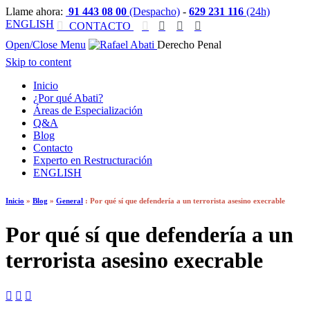
Llame ahora:
91 443 08 00
(Despacho)
-
629 231 116
(24h)
ENGLISH

CONTACTO




Open/Close Menu
Derecho Penal
Skip to content
Inicio
¿Por qué Abati?
Áreas de Especialización
Q&A
Blog
Contacto
Experto en Restructuración
ENGLISH
Inicio
»
Blog
»
General
:
Por qué sí que defendería a un terrorista asesino execrable
Por qué sí que defendería a un
terrorista asesino execrable


