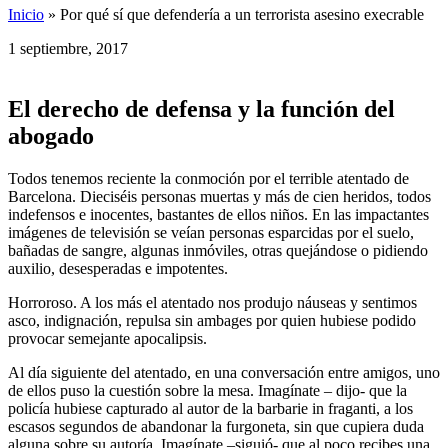
Inicio
»
Por qué sí que defendería a un terrorista asesino execrable
1 septiembre, 2017
El derecho de defensa y la función del
abogado
Todos tenemos reciente la conmoción por el terrible atentado de
Barcelona. Dieciséis personas muertas y más de cien heridos, todos
indefensos e inocentes, bastantes de ellos niños. En las impactantes
imágenes de televisión se veían personas esparcidas por el suelo,
bañadas de sangre, algunas inmóviles, otras quejándose o pidiendo
auxilio, desesperadas e impotentes.
Horroroso. A los más el atentado nos produjo náuseas y sentimos
asco, indignación, repulsa sin ambages por quien hubiese podido
provocar semejante apocalipsis.
Al día siguiente del atentado, en una conversación entre amigos, uno
de ellos puso la cuestión sobre la mesa. Imagínate – dijo- que la
policía hubiese capturado al autor de la barbarie in fraganti, a los
escasos segundos de abandonar la furgoneta, sin que cupiera duda
alguna sobre su autoría. Imagínate –siguió- que al poco recibes una