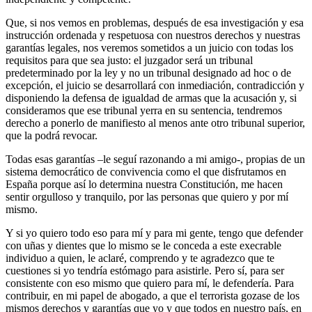
Que, si nos vemos en problemas, después de esa investigación y esa
instrucción ordenada y respetuosa con nuestros derechos y nuestras
garantías legales, nos veremos sometidos a un juicio con todas los
requisitos para que sea justo: el juzgador será un tribunal
predeterminado por la ley y no un tribunal designado ad hoc o de
excepción, el juicio se desarrollará con inmediación, contradicción y
disponiendo la defensa de igualdad de armas que la acusación y, si
consideramos que ese tribunal yerra en su sentencia, tendremos
derecho a ponerlo de manifiesto al menos ante otro tribunal superior,
que la podrá revocar.
Todas esas garantías –le seguí razonando a mi amigo-, propias de un
sistema democrático de convivencia como el que disfrutamos en
España porque así lo determina nuestra Constitución, me hacen
sentir orgulloso y tranquilo, por las personas que quiero y por mí
mismo.
Y si yo quiero todo eso para mí y para mi gente, tengo que defender
con uñas y dientes que lo mismo se le conceda a este execrable
individuo a quien, le aclaré, comprendo y te agradezco que te
cuestiones si yo tendría estómago para asistirle. Pero sí, para ser
consistente con eso mismo que quiero para mí, le defendería. Para
contribuir, en mi papel de abogado, a que el terrorista gozase de los
mismos derechos y garantías que yo y que todos en nuestro país, en