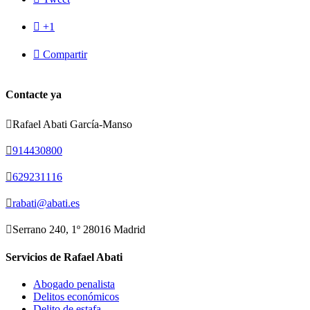

+1

Compartir
Contacte ya

Rafael Abati García-Manso

914430800

629231116

rabati@abati.es

Serrano 240, 1º 28016 Madrid
Servicios de Rafael Abati
Abogado penalista
Delitos económicos
Delito de estafa