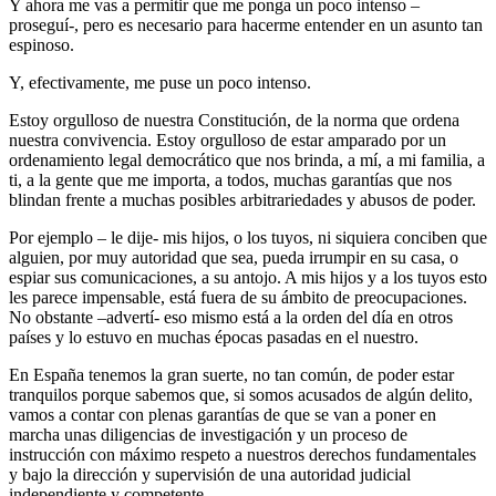
Y ahora me vas a permitir que me ponga un poco intenso –
proseguí-, pero es necesario para hacerme entender en un asunto tan
espinoso.
Y, efectivamente, me puse un poco intenso.
Estoy orgulloso de nuestra Constitución, de la norma que ordena
nuestra convivencia. Estoy orgulloso de estar amparado por un
ordenamiento legal democrático que nos brinda, a mí, a mi familia, a
ti, a la gente que me importa, a todos, muchas garantías que nos
blindan frente a muchas posibles arbitrariedades y abusos de poder.
Por ejemplo – le dije- mis hijos, o los tuyos, ni siquiera conciben que
alguien, por muy autoridad que sea, pueda irrumpir en su casa, o
espiar sus comunicaciones, a su antojo. A mis hijos y a los tuyos esto
les parece impensable, está fuera de su ámbito de preocupaciones.
No obstante –advertí- eso mismo está a la orden del día en otros
países y lo estuvo en muchas épocas pasadas en el nuestro.
En España tenemos la gran suerte, no tan común, de poder estar
tranquilos porque sabemos que, si somos acusados de algún delito,
vamos a contar con plenas garantías de que se van a poner en
marcha unas diligencias de investigación y un proceso de
instrucción con máximo respeto a nuestros derechos fundamentales
y bajo la dirección y supervisión de una autoridad judicial
independiente y competente.