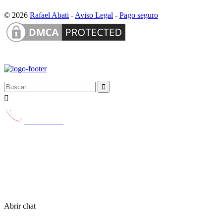
© 2026
Rafael Abati
-
Aviso Legal
-
Pago seguro


629 231 116
Abrir chat