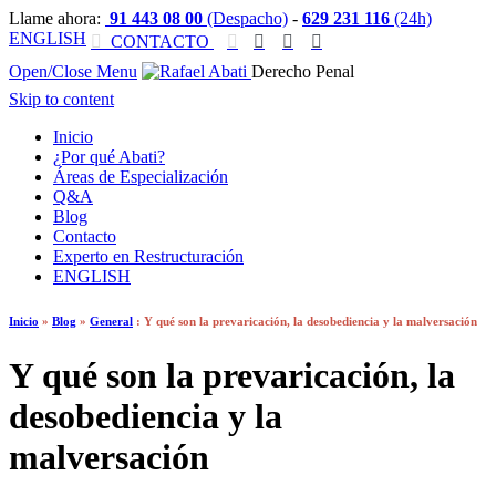
Llame ahora:
91 443 08 00
(Despacho)
-
629 231 116
(24h)
ENGLISH

CONTACTO




Open/Close Menu
Derecho Penal
Skip to content
Inicio
¿Por qué Abati?
Áreas de Especialización
Q&A
Blog
Contacto
Experto en Restructuración
ENGLISH
Inicio
»
Blog
»
General
:
Y qué son la prevaricación, la desobediencia y la malversación
Y qué son la prevaricación, la
desobediencia y la
malversación