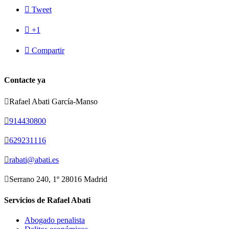

Tweet

+1

Compartir
Contacte ya

Rafael Abati García-Manso

914430800

629231116

rabati@abati.es

Serrano 240, 1º 28016 Madrid
Servicios de Rafael Abati
Abogado penalista