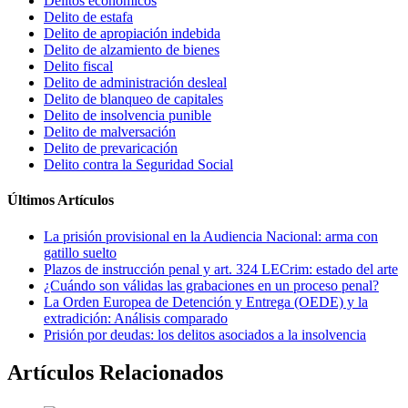
Delitos económicos
Delito de estafa
Delito de apropiación indebida
Delito de alzamiento de bienes
Delito fiscal
Delito de administración desleal
Delito de blanqueo de capitales
Delito de insolvencia punible
Delito de malversación
Delito de prevaricación
Delito contra la Seguridad Social
Últimos Artículos
La prisión provisional en la Audiencia Nacional: arma con
gatillo suelto
Plazos de instrucción penal y art. 324 LECrim: estado del arte
¿Cuándo son válidas las grabaciones en un proceso penal?
La Orden Europea de Detención y Entrega (OEDE) y la
extradición: Análisis comparado
Prisión por deudas: los delitos asociados a la insolvencia
Artículos Relacionados