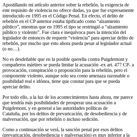
Apostillando mi artículo anterior sobre la rebelión, la exigencia de
este requisito de violencia no ofrece dudas, ya que fue expresamente
introducido en 1995 en el Código Penal. En efecto, el delito de
rebelión en el CP anterior estaba tipificado como “alzamiento
público”, mientras que en 1995 el tipo se restringió a “alzamiento
público y violento”. Fue clara e inequívoca pues la intención del
legislador de entonces de requerir “violencia” para apreciar delito de
rebelión, por mucho que esto ahora pueda pesar al legislador actual
(o no…).
No es desdeñable que en la posible querella contra Puigdemont y
compañeros mártires se pueda limitar la acusación -ex art. 477 CP- a
provocación, conspiración o proposición para la rebelión, pero el
componente violento, aunque solo sea como amenaza razonable o
posibilidad real e idónea, tiene que constar para que se pueda
apreciar delito.
Por todo ello, a la luz de los acontecimientos hasta ahora, me parece
que tendría más posibilidades de prosperar una acusación a
Puigdemont, y en general a las autoridades políticas de
Cataluña, por los delitos de prevaricación, de desobediencia y de
malversación, que por rebelión o incluso sedición.
Como a continuación se verá, la sanción penal por esos delitos
(prevaricación, desobediencia y malversación) es muy inferior a la