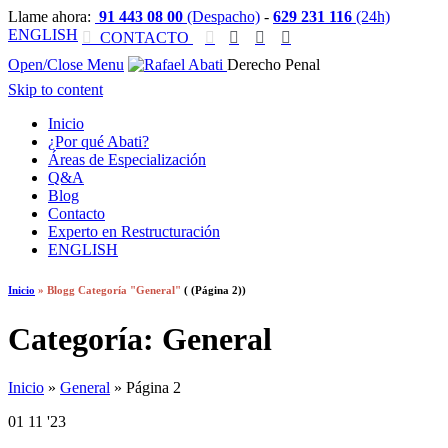
Llame ahora:
91 443 08 00
(Despacho)
-
629 231 116
(24h)
ENGLISH

CONTACTO




Open/Close Menu
Derecho Penal
Skip to content
Inicio
¿Por qué Abati?
Áreas de Especialización
Q&A
Blog
Contacto
Experto en Restructuración
ENGLISH
Inicio
»
Blogg Categoría "General"
( (Página 2))
Categoría: General
Inicio
»
General
»
Página 2
01
11 '23