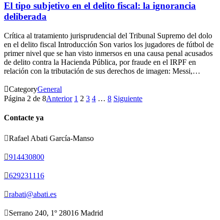
El tipo subjetivo en el delito fiscal: la ignorancia
deliberada
Crítica al tratamiento jurisprudencial del Tribunal Supremo del dolo
en el delito fiscal Introducción Son varios los jugadores de fútbol de
primer nivel que se han visto inmersos en una causa penal acusados
de delito contra la Hacienda Pública, por fraude en el IRPF en
relación con la tributación de sus derechos de imagen: Messi,…

Category
General
Página 2 de 8
Anterior
1
2
3
4
…
8
Siguiente
Contacte ya

Rafael Abati García-Manso

914430800

629231116

rabati@abati.es

Serrano 240, 1º 28016 Madrid