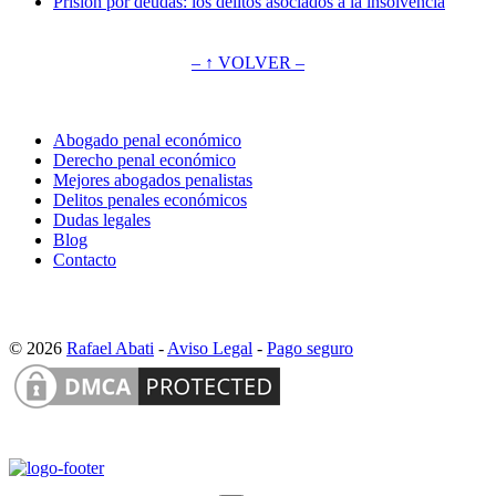
Prisión por deudas: los delitos asociados a la insolvencia
– ↑ VOLVER –
Abogado penal económico
Derecho penal económico
Mejores abogados penalistas
Delitos penales económicos
Dudas legales
Blog
Contacto
© 2026
Rafael Abati
-
Aviso Legal
-
Pago seguro