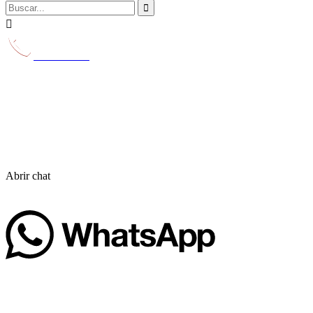


629 231 116
Abrir chat